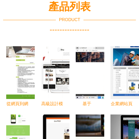
產品列表
PRODUCT
----------------
從網頁到網
高級設計模
基于
企業網站頁
站 構建高
板的融合
Django的
面設計 從
效數字體驗
室內建筑素
旅游網站設
模板選擇到
的設計之道
描、UI與網
計與實現
個性化打造