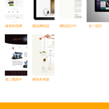
頁設計的跨
的全面指南
界應用
綠色科技網
精品網站設
網站設計中
合一設計
站設計新趨
計，品牌形
的視覺敘事
石家莊品牌
勢 H5響應
象塑造首選
大膽談網頁
與網站設計
式模板引領
科慧設計
圖片的巧妙
的專業伙伴
環保未來
運用藝術
張二嘎的中
網頁布局新
國風網頁設
視野 31款
計優化 打
創意設計實
造現代數字
例解析
空間中的東
（四）